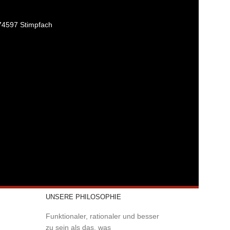
74597 Stimpfach
UNSERE PHILOSOPHIE
Funktionaler, rationaler und besser
zu sein als das, was